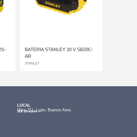
2S-
BATERIA STANLEY 20 V SB20C-
AR
STANLEY
LOCAL
Mitre 211, Luján, Buenos Aires
VER EN MAPA »
.