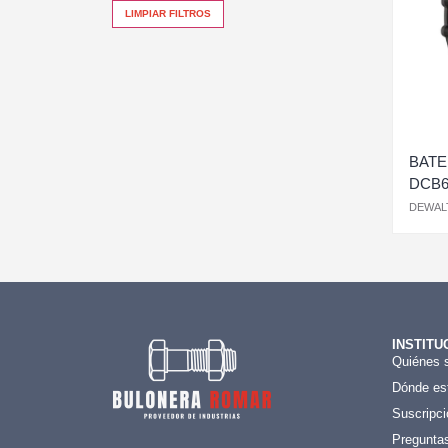
LIMPIAR FILTROS
BATE
DCB6
DEWAL
INSTITU
Quiénes 
Dónde es
Suscripci
Preguntas