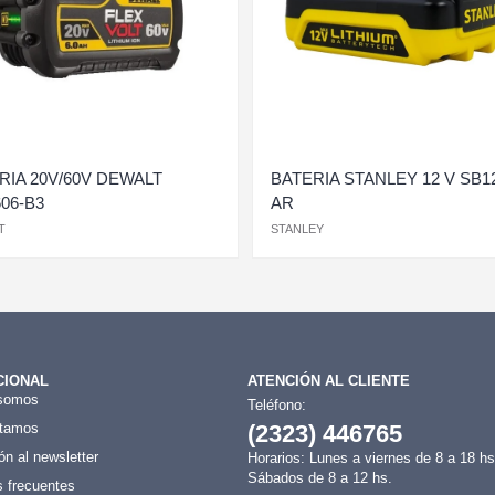
RIA 20V/60V DEWALT
BATERIA STANLEY 12 V SB1
06-B3
AR
T
STANLEY
CIONAL
ATENCIÓN AL CLIENTE
somos
Teléfono:
tamos
(2323) 446765
ón al newsletter
Horarios: Lunes a viernes de 8 a 18 hs
Sábados de 8 a 12 hs.
 frecuentes