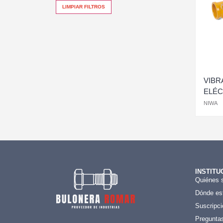
LIMPIAR FILTROS
VIBR
ELÉC
NIWA
INSTITU
Quiénes 
Dónde es
Suscripci
Preguntas