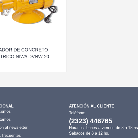
ADOR DE CONCRETO
TRICO NIWA DVNW-20
CIONAL
ATENCIÓN AL CLIENTE
somos
Teléfono:
tamos
(2323) 446765
ón al newsletter
Horarios: Lunes a viernes de 8 a 18 hs
Sábados de 8 a 12 hs.
 frecuentes