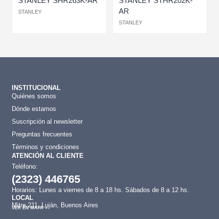
STANLEY SHR263K-AR
STANLEY STHR202K-
AR
STANLEY
STANLEY
INSTITUCIONAL
Quiénes somos
Dónde estamos
Suscripción al newsletter
Preguntas frecuentes
Términos y condiciones
ATENCIÓN AL CLIENTE
Teléfono:
(2323) 446765
Horarios: Lunes a viernes de 8 a 18 hs. Sábados de 8 a 12 hs.
LOCAL
Mitre 211, Luján, Buenos Aires
VER EN MAPA »