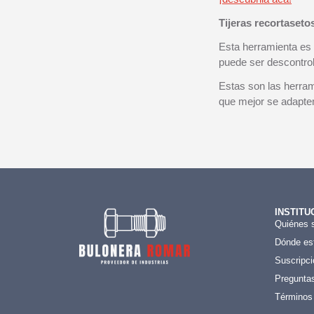
Tijeras recortaseto
Esta herramienta es 
puede ser descontrol
Estas son las herram
que mejor se adapten
INSTITU
Quiénes 
Dónde es
Suscripci
Preguntas
Términos