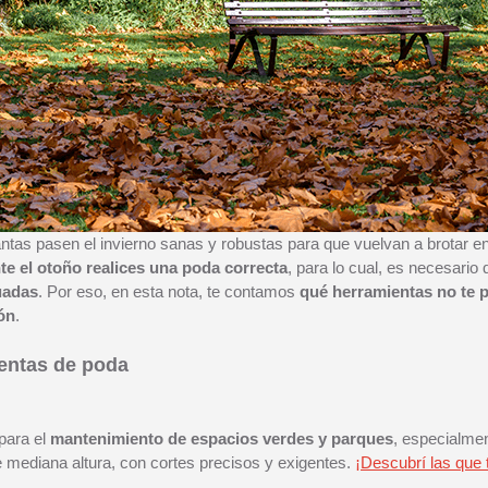
antas pasen el invierno sanas y robustas para que vuelvan a brotar e
te el otoño realices una poda correcta
, para lo cual, es necesario
uadas
. Por eso, en esta nota, te contamos
qué herramientas no te p
ón
.
ientas de poda
para el
mantenimiento de espacios verdes y parques
, especialmen
 mediana altura, con cortes precisos y exigentes.
¡Descubrí las que