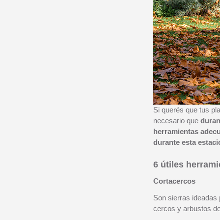
Si querés que tus pl
necesario que
duran
herramientas adec
durante esta estaci
6 útiles herram
Cortacercos
Son sierras ideadas 
cercos y arbustos de