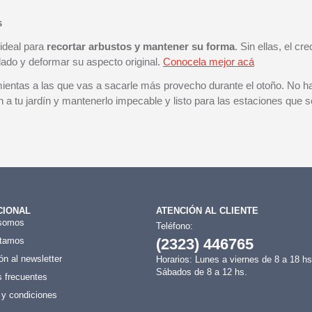
s
ideal para
recortar arbustos y mantener su forma
. Sin ellas, el cr
ado y deformar su aspecto original.
Conocela mejor acá
ientas a las que vas a sacarle más provecho durante el otoño. No ha
 a tu jardín y mantenerlo impecable y listo para las estaciones que s
CIONAL
ATENCIÓN AL CLIENTE
somos
Teléfono:
tamos
(2323) 446765
ón al newsletter
Horarios: Lunes a viernes de 8 a 18 hs
Sábados de 8 a 12 hs.
 frecuentes
 y condiciones