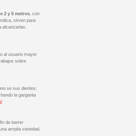
e 2 y 5 metros
, con
ndica, sirven para
a alcanzarlas.
do al usuario mayor
trabajos sobre
 uno se sus dientes;
echando la garganta
á!
fin de barrer
una amplia variedad,