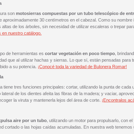
a
tura son
motosierras compuestas por un tubo telescópico de entr
 de aproximadamente 30 centímetros en el cabezal. Como su nombre i
ltas de los árboles, sin necesidad de utilizar escaleras o trepar par
 en nuestro catálogo.
 tipo de herramientas es
cortar vegetación en poco tiempo
, brindan
dad que al utilizar hachas y sierras. Lo que sí, están pensadas para 
ebido a su potencia.
¡Conocé toda la variedad de Bulonera Romar!
da
 tiene tres funciones principales: cortar, utilizando la punta de cada
lo lateral de los dientes afeita las fibras de la madera; y vaciar, aprov
ecoger la viruta y mantenerla lejos del área de corte.
¡Encontralos ac
pulsa aire por un tubo
, utilizando un motor para propulsarlo, con el 
ed cortado o las hojas caídas acumuladas. En nuestra web tenemos 