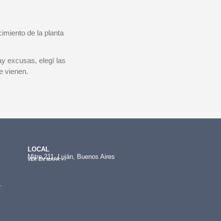
ecimiento de la planta
y excusas, elegí las
e vienen.
LOCAL
Mitre 211, Luján, Buenos Aires
VER EN MAPA »
.