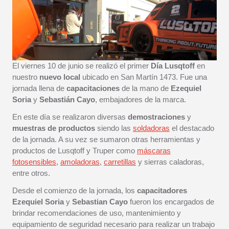
El viernes 10 de junio se realizó el primer
Día Lusqtoff
en
nuestro
nuevo local
ubicado en San Martín 1473. Fue una
jornada llena de
capacitaciones
de la mano de
Ezequiel
Soria
y
Sebastián Cayo
, embajadores de la marca.
En este día se realizaron diversas
demostraciones
y
muestras de productos
siendo las
soldadoras
el destacado
de la jornada. A su vez se sumaron otras herramientas y
productos de Lusqtoff y Truper como
máscaras
fotosensibles
,
amoladoras
,
carretillas
y sierras caladoras,
entre otros.
Desde el comienzo de la jornada, los
capacitadores
Ezequiel Soria
y
Sebastian Cayo
fueron los encargados de
brindar recomendaciones de uso, mantenimiento y
equipamiento de seguridad necesario para realizar un trabajo