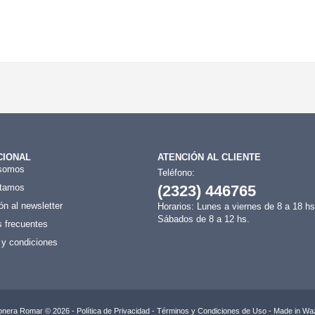
CIONAL
ATENCIÓN AL CLIENTE
somos
Teléfono:
tamos
(2323) 446765
ón al newsletter
Horarios: Lunes a viernes de 8 a 18 hs
Sábados de 8 a 12 hs.
 frecuentes
 y condiciones
onera Romar © 2026 -
Política de Privacidad
-
Términos y Condiciones de Uso
- Made in
Waz