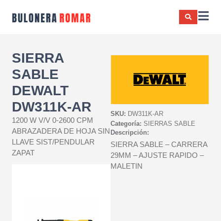
SIERRA
SABLE
DEWALT
DW311K-AR
SKU:
DW311K-AR
1200 W V/V 0-2600 CPM
Categoría:
SIERRAS SABLE
ABRAZADERA DE HOJA SIN
Descripción:
LLAVE SIST/PENDULAR
SIERRA SABLE – CARRERA
ZAPAT
29MM – AJUSTE RAPIDO –
MALETIN