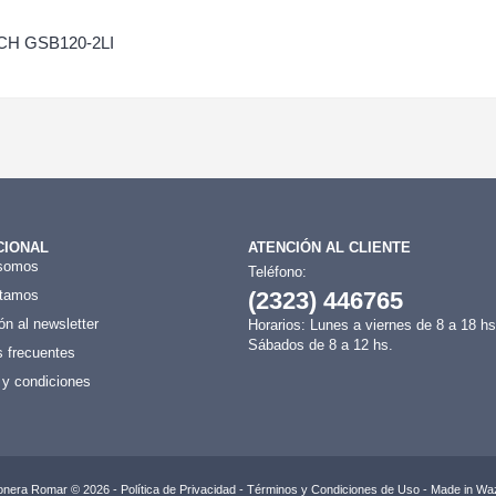
H GSB120-2LI
CIONAL
ATENCIÓN AL CLIENTE
somos
Teléfono:
tamos
(2323) 446765
ón al newsletter
Horarios: Lunes a viernes de 8 a 18 hs
Sábados de 8 a 12 hs.
 frecuentes
 y condiciones
onera Romar © 2026 -
Política de Privacidad
-
Términos y Condiciones de Uso
- Made in
Waz