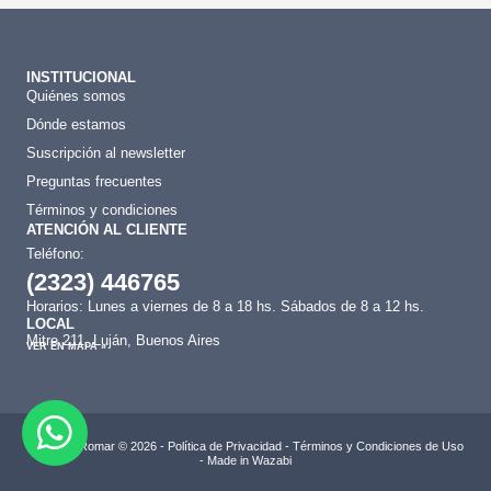
INSTITUCIONAL
Quiénes somos
Dónde estamos
Suscripción al newsletter
Preguntas frecuentes
Términos y condiciones
ATENCIÓN AL CLIENTE
Teléfono:
(2323) 446765
Horarios: Lunes a viernes de 8 a 18 hs. Sábados de 8 a 12 hs.
LOCAL
Mitre 211, Luján, Buenos Aires
VER EN MAPA »
Bulonera Romar © 2026 -
Política de Privacidad
-
Términos y Condiciones de Uso
- Made in
Wazabi