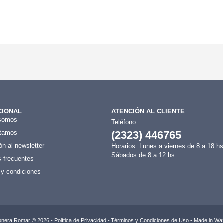
CIONAL
ATENCIÓN AL CLIENTE
somos
Teléfono:
tamos
(2323) 446765
ón al newsletter
Horarios: Lunes a viernes de 8 a 18 hs
Sábados de 8 a 12 hs.
 frecuentes
 y condiciones
onera Romar © 2026 -
Política de Privacidad
-
Términos y Condiciones de Uso
- Made in
Waz